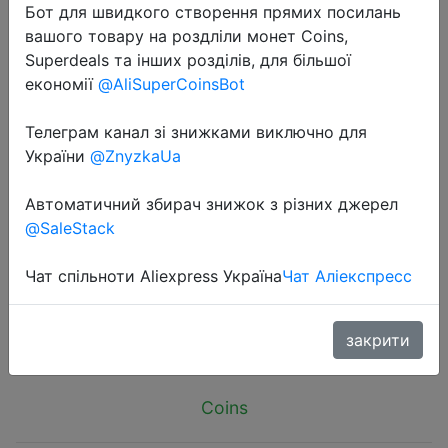
Бот для швидкого створення прямих посилань
вашого товару на роздліли монет Coins,
Superdeals та інших розділів, для більшої
економії
@AliSuperCoinsBot
Телеграм канал зі знижками виключно для
2024-10-01
України
@ZnyzkaUa
XIAOMI MIJIA T300 Electric
Toothbrush IPX7 Waterproof Smart
Автоматичний збирач знижок з різних джерел
Sonic Brush Ultrasonic Whitening
@SaleStack
Teeth Tooth Brush For Toothbrushes
Чат спільноти Aliexpress Україна
Чат Аліекспресс
$9.03
закрити
Coins