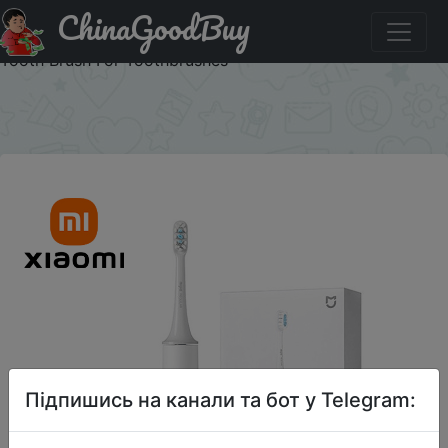
ChinaGoodBuy
Акція на XIAOMI MIJIA T300 Electric Toothbrush IPX7
Waterproof Smart Sonic Brush Ultrasonic Whitening Teeth
Tooth Brush For Toothbrushes
×
Підпишись на канали та бот у Telegram: