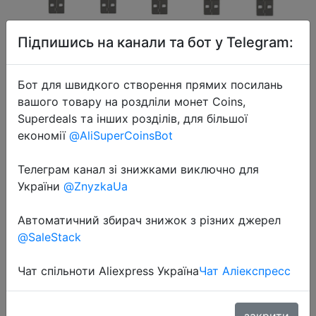
Підпишись на канали та бот у Telegram:
Бот для швидкого створення прямих посилань
2024-09-29
вашого товару на роздліли монет Coins,
10 pc USB Plug Lamp 5V 1W Super
Superdeals та інших розділів, для більшої
Bright Eye Protection Book Light
економії
@AliSuperCoinsBot
Computer Mobile Power Charging
Телеграм канал зі знижками виключно для
USB Small Atmosphere lamp
України
@ZnyzkaUa
Автоматичний збирач знижок з різних джерел
$0.45
@SaleStack
Чат спільноти Aliexpress Україна
Чат Аліекспресс
Sale
закрити