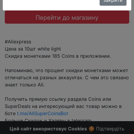
Перейти до магазину
#Aliexpress
Цена за 10шт white light
Скидка монетками 185 Coins в приложении.
Напоминаю, что процент скидки монетками может
отличаться на разных аккаунтах. С чем это связано
знает только Ali.
Получить прямую ссылку раздела Coins или
SuperDeals на интересующий вас товар можно в
боте
t.me/AliSuperCoinsBot
Больше Скидок и Халявы в telegram
t.me/%2B8jHVizJO6XY3M2Qy
Цей сайт використовує Cookies
🍪 Підтвердіть