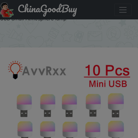
ChinaGoodBuy
Придбати 10 pc USB Plug Lamp 5V 1W Super Bright Eye
Protection Book Light Computer Mobile Power Charging
USB Small Atmosphere lamp
×