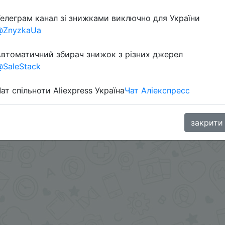
елеграм канал зі знижками виключно для України
@ZnyzkaUa
втоматичний збирач знижок з різних джерел
SaleStack
ат спільноти Aliexpress Україна
Чат Аліекспресс
ении.
.me/%2B8jHVizJO6XY3M2Qy
закрити