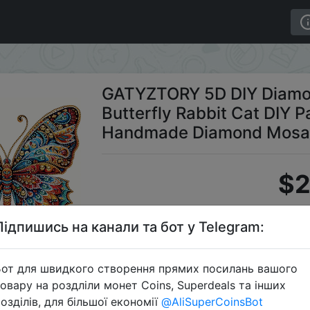
Butterfly Rabbit Cat DIY Partial Special Shaped Drill H
GATYZTORY 5D DIY Diamon
Butterfly Rabbit Cat DIY Pa
Handmade Diamond Mosai
$2
Підпишись на канали та бот у Telegram:
C
от для швидкого створення прямих посилань вашого
овару на роздліли монет Coins, Superdeals та інших
озділів, для більшої економії
@AliSuperCoinsBot
Перейти 