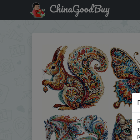
ChinaGoodBuy
Придбати GATYZTORY 5D DIY Diamond Painting Animal Kit 
Б
т
р