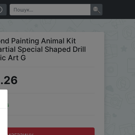
andmade Diamond Mosaic Art G
×
d Painting Animal Kit
rtial Special Shaped Drill
c Art G
.26
oins
до магазину