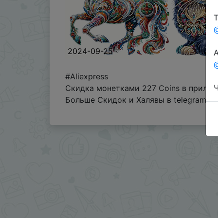
Т
2024-09-25
А
@
#Aliexpress
Ч
Скидка монетками 227 Coins в прилож
Больше Скидок и Халявы в telegram
t