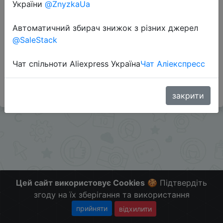
України
@ZnyzkaUa
Автоматичний збирач знижок з різних джерел
Перейти до магазину
@SaleStack
Чат спільноти Aliexpress Україна
Чат Аліекспресс
#Gearbest
Больше скидок в телеграмм
t.me/ChinaGoodBuy
закрити
Цей сайт використовує Cookies
🍪 Підтвердіть
згоду на їх зберігання та використання
прийняти
відхилити