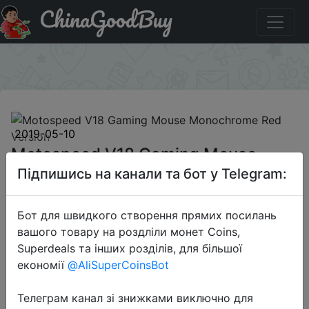
ChinaGoodBuy
Знижка на Motospeed V18 Gaming Mouse Monochrome
Red Version
×
2019-05-10
Motospeed V18 Gaming Mouse
Monochrome Red Version
Підпишись на канали та бот у Telegram:
Бот для швидкого створення прямих посилань
$9.99
вашого товару на роздліли монет Coins,
Superdeals та інших розділів, для більшої
економії
@AliSuperCoinsBot
Sale
Телеграм канал зі знижками виключно для