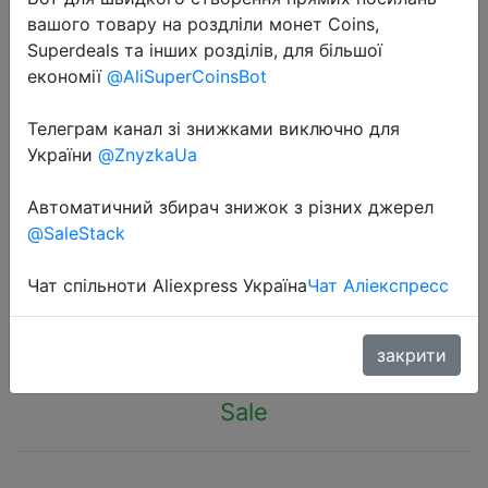
вашого товару на роздліли монет Coins,
Superdeals та інших розділів, для більшої
економії
@AliSuperCoinsBot
Телеграм канал зі знижками виключно для
2024-09-20
України
@ZnyzkaUa
HAWEEL DIY 6 x 18650 Battery 24W
Автоматичний збирач знижок з різних джерел
Fast Charge Power Bank Box Case
@SaleStack
with Display Not Include Battery
Чат спільноти Aliexpress Україна
Чат Аліекспресс
$6.61
закрити
Sale