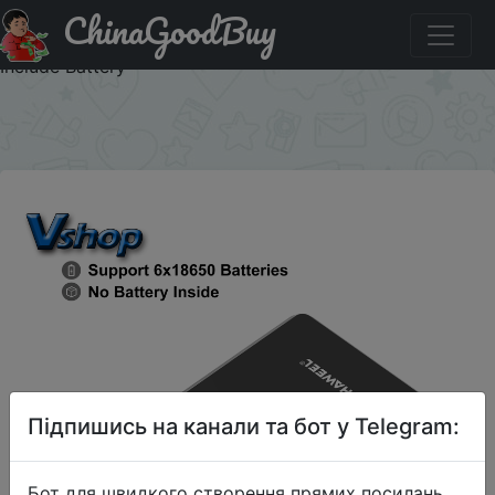
ChinaGoodBuy
Придбати по акціи HAWEEL DIY 6 x 18650 Battery 24W
Fast Charge Power Bank Box Case with Display Not
Include Battery
×
Підпишись на канали та бот у Telegram:
Бот для швидкого створення прямих посилань