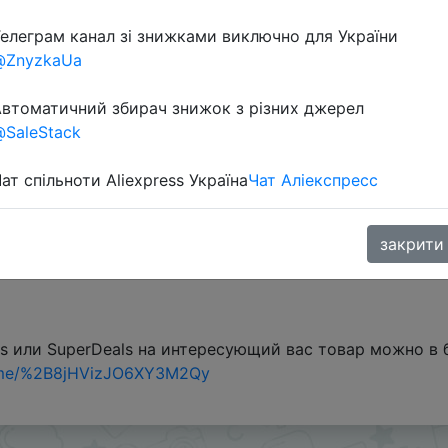
Перейти 
елеграм канал зі знижками виключно для України
@ZnyzkaUa
втоматичний збирач знижок з різних джерел
SaleStack
ат спільноти Aliexpress Україна
Чат Аліекспресс
W52VO) + монетки 173 - 219 Coins в приложении.
закрити
s или SuperDeals на интересующий вас товар можно в
.me/%2B8jHVizJO6XY3M2Qy