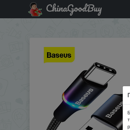
ChinaGoodBuy
Промокод на знижку U71RP41W52VO Baseus LED USB Type
Cable
Б
т
р