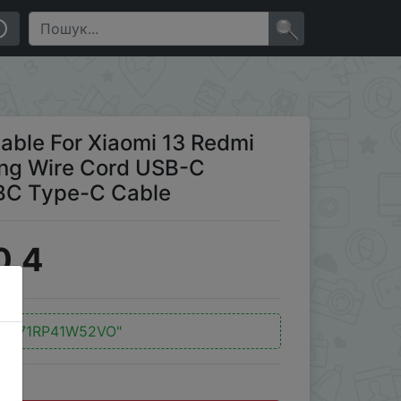
ng Wire Cord USB-C Charger Mobile Phone USBC Type-C
×
ble For Xiaomi 13 Redmi
ng Wire Cord USB-C
BC Type-C Cable
0.4
:
"U71RP41W52VO"