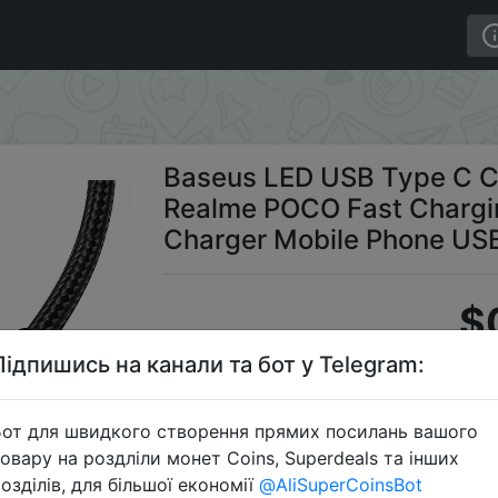
 C Cable For Xiaomi 13 Redmi Realme POCO Fast Chargi
Baseus LED USB Type C Ca
Realme POCO Fast Chargi
Charger Mobile Phone US
$
Підпишись на канали та бот у Telegram:
Промокод
от для швидкого створення прямих посилань вашого
овару на роздліли монет Coins, Superdeals та інших
озділів, для більшої економії
@AliSuperCoinsBot