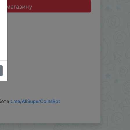
до магазину
 боте
t.me/AliSuperCoinsBot