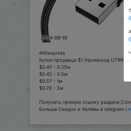
Т
А
2024-09-19
@
Ч
#Aliexpress
Купон продавца $1 (промокод U71RP41
$0.40 - 0.25м
$0.42 - 0.5м
$0.57 - 1м
$0.78 - 2м
Получить прямую ссылку раздела Coin
Больше Скидок и Халявы в telegram
t