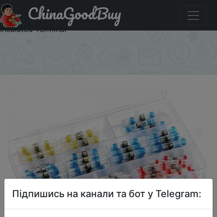
ChinaGoodBuy
Акція на 100pcs Waterproof Solder Seal Heat Connector
Shrink Butt Connectors Lug Terminals Electrical Wire Car
Insulated Terminal
×
Підпишись на канали та бот у Telegram: