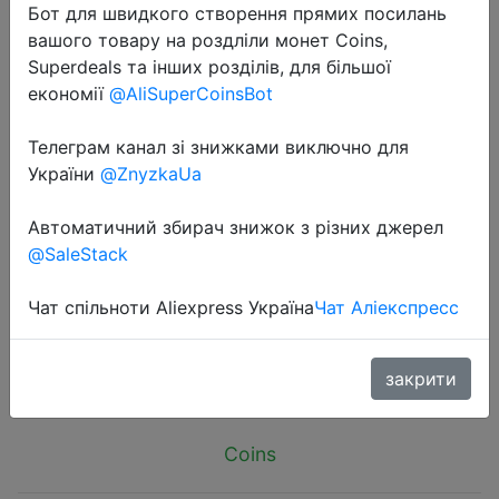
Бот для швидкого створення прямих посилань
вашого товару на роздліли монет Coins,
Superdeals та інших розділів, для більшої
економії
@AliSuperCoinsBot
Телеграм канал зі знижками виключно для
2024-09-18
України
@ZnyzkaUa
100pcs Waterproof Solder Seal Heat
Connector Shrink Butt Connectors
Автоматичний збирач знижок з різних джерел
Lug Terminals Electrical Wire Car
@SaleStack
Insulated Terminal
Чат спільноти Aliexpress Україна
Чат Аліекспресс
$2.09
закрити
Coins