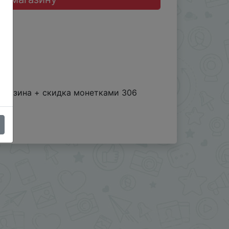
магазина + скидка монетками 306