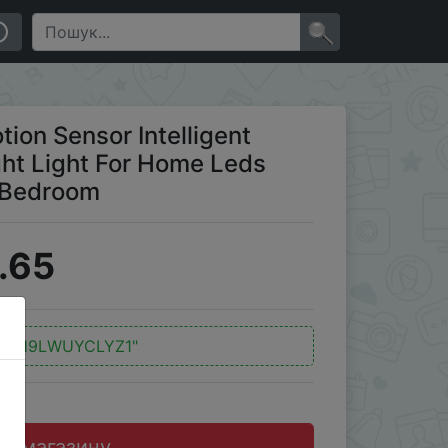
or Home Leds Lighting Wall Small Lights Bedroom
×
on Sensor Intelligent
ht Light For Home Leds
s Bedroom
.65
:
"RH9LWUYCLYZ1"
до магазину