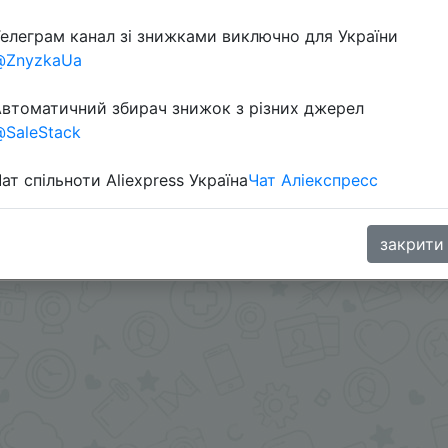
елеграм канал зі знижками виключно для України
@ZnyzkaUa
втоматичний збирач знижок з різних джерел
SaleStack
ат спільноти Aliexpress Україна
Чат Аліекспресс
WUYCLYZ1) берем на странице товара или на главной 
.me/%2B8jHVizJO6XY3M2Qy
закрити