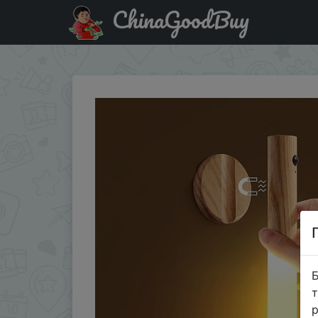
ChinaGoodBuy
Код на знижку RH9LWUYCLYZ1 New Lamps Lamp With Motion
Б
т
р