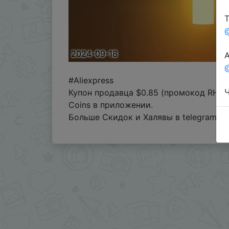
Т
2024-09-18
А
@
#Aliexpress
Ч
Купон продавца $0.85 (промокод RH9L
Coins в приложении.
Больше Скидок и Халявы в telegram
t