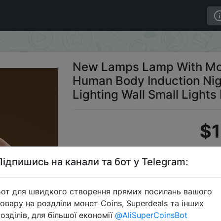
 Sensor Intelligent Human Body Induction Night Light F
New Lamps Lamp With Moti
Human Body Induction Nig
Lighting Wall Small Light
$1
Підпишись на канали та бот у Telegram:
Промокод
от для швидкого створення прямих посилань вашого
овару на роздліли монет Coins, Superdeals та інших
озділів, для більшої економії
@AliSuperCoinsBot
Перейти 