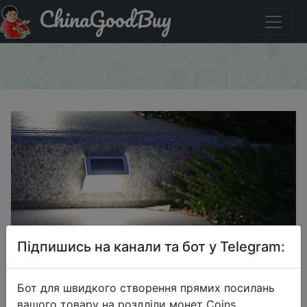
ChinaGoodBuy
Знижка на Solar Stair Light Outdoor Courtyard Sensor
Street Light
×
Підпишись на канали та бот у Telegram:
Бот для швидкого створення прямих посилань
вашого товару на роздліли монет Coins,