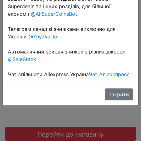
Superdeals та інших розділів, для більшої
економії
@AliSuperCoinsBot
Телеграм канал зі знижками виключно для
2024-09-16
України
@ZnyzkaUa
Solar Stair Light Outdoor Courtyard
Автоматичний збирач знижок з різних джерел
Sensor Street Light
@SaleStack
$1.12
Чат спільноти Aliexpress Україна
Чат Аліекспресс
закрити
Coins
Перейти до магазину