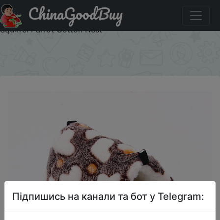
ChinaGoodBuy
Придбати 1PCS Coral Fleece Dot Printing Small Foam Pet
House Hanging Hamster Bed With Zip For Small Animals
Squirrel Parrot Cotton Nest
×
Підпишись на канали та бот у Telegram: