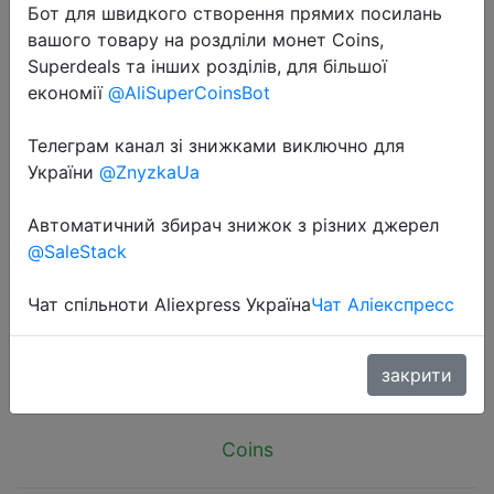
Бот для швидкого створення прямих посилань
вашого товару на роздліли монет Coins,
Superdeals та інших розділів, для більшої
економії
@AliSuperCoinsBot
Телеграм канал зі знижками виключно для
2024-09-07
України
@ZnyzkaUa
1PCS Coral Fleece Dot Printing Small
Foam Pet House Hanging Hamster
Автоматичний збирач знижок з різних джерел
Bed With Zip For Small Animals
@SaleStack
Squirrel Parrot Cotton Nest
Чат спільноти Aliexpress Україна
Чат Аліекспресс
$1.74
закрити
Coins