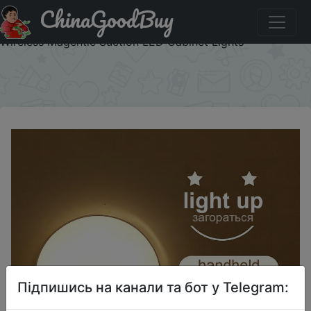
ChinaGoodBuy
Купити на розпродажі LED Smart Human Body Sensor
Night Lights Emergency Automatic Lighting USB Charging
Wireless Magentic Suction LED Cabinet Lights
×
Підпишись на канали та бот у Telegram: