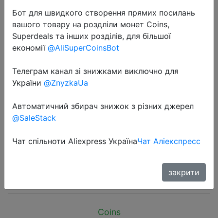
Бот для швидкого створення прямих посилань
вашого товару на роздліли монет Coins,
Superdeals та інших розділів, для більшої
економії
@AliSuperCoinsBot
2024-09-03
Телеграм канал зі знижками виключно для
LED Smart Human Body Sensor
України
@ZnyzkaUa
Night Lights Emergency Automatic
Автоматичний збирач знижок з різних джерел
Lighting USB Charging Wireless
@SaleStack
Magentic Suction LED Cabinet
Lights
Чат спільноти Aliexpress Україна
Чат Аліекспресс
$2.79
закрити
Coins