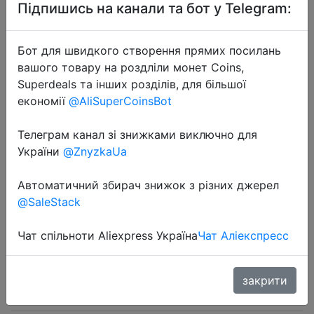
Підпишись на канали та бот у Telegram:
Бот для швидкого створення прямих посилань
вашого товару на роздліли монет Coins,
Superdeals та інших розділів, для більшої
2024-09-01
економії
@AliSuperCoinsBot
AXNEN HQ3 3-Axis Gimbal
Stabilizer for Smartphone Handheld
Телеграм канал зі знижками виключно для
України
@ZnyzkaUa
Phone Video Record, Android iPhone
Tiktok Vlog Cellphone Stabilizer
Автоматичний збирач знижок з різних джерел
@SaleStack
$29.69
Чат спільноти Aliexpress Україна
Чат Аліекспресс
закрити
Промокод:
"CDUA03"