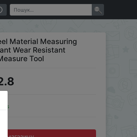
Thickened Portable Tape Measure Tool
×
eel Material Measuring
ant Wear Resistant
Measure Tool
2.8
oins
до магазину