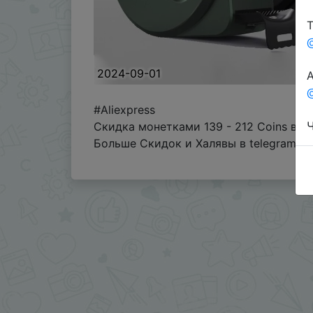
Т
2024-09-01
А
@
#Aliexpress
Ч
Скидка монетками 139 - 212 Coins в п
Больше Скидок и Халявы в telegram
t