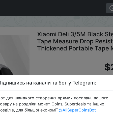
l Measuring Tape Measure Drop Resistant Wear Resistant 
Xiaomi Deli 3/5M Black St
Tape Measure Drop Resist
Thickened Portable Tape 
$
Підпишись на канали та бот у Telegram:
C
от для швидкого створення прямих посилань вашого
овару на роздліли монет Coins, Superdeals та інших
озділів, для більшої економії
@AliSuperCoinsBot
Перейти 