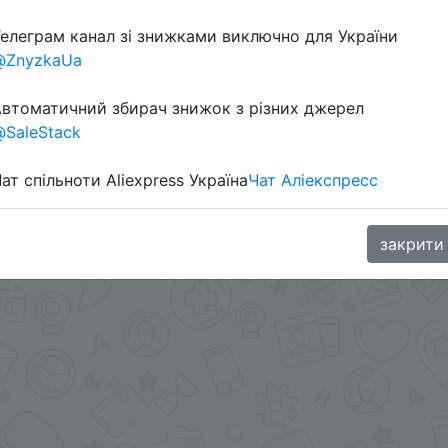
елеграм канал зі знижками виключно для України
@ZnyzkaUa
втоматичний збирач знижок з різних джерел
SaleStack
ат спільноти Aliexpress Україна
Чат Аліекспресс
риложении.
.me/%2B8jHVizJO6XY3M2Qy
закрити