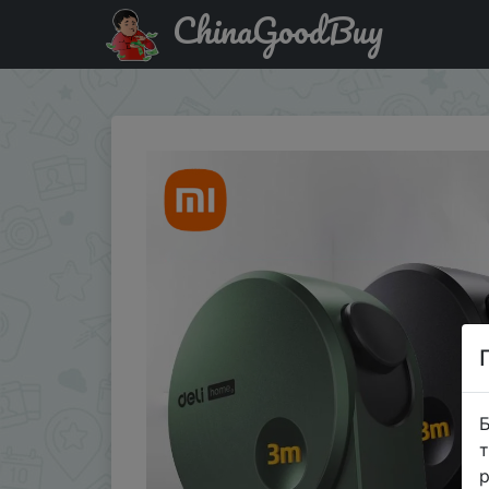
ChinaGoodBuy
Придбати по знижці Xiaomi Deli 3/5M Black Steel Materia
Б
т
р