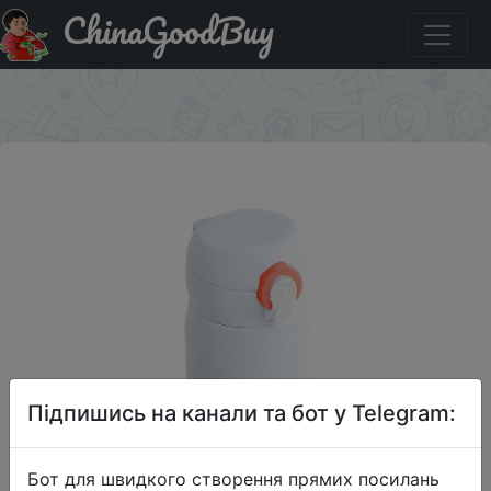
ChinaGoodBuy
Придбати 500ML Bounce Cap Нержавеющая сталь
Двухслойная вакуумная чашка.
×
Підпишись на канали та бот у Telegram:
Бот для швидкого створення прямих посилань