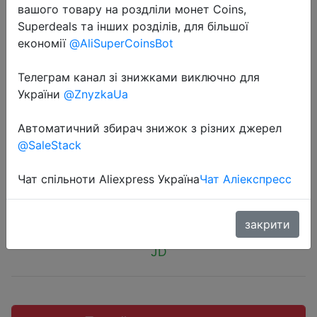
вашого товару на роздліли монет Coins,
Superdeals та інших розділів, для більшої
економії
@AliSuperCoinsBot
Телеграм канал зі знижками виключно для
2018-06-25
України
@ZnyzkaUa
500ML Bounce Cap Нержавеющая
сталь Двухслойная вакуумная
Автоматичний збирач знижок з різних джерел
чашка.
@SaleStack
Чат спільноти Aliexpress Україна
Чат Аліекспресс
$10.99
закрити
JD