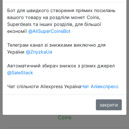
Бот для швидкого створення прямих посилань
вашого товару на роздліли монет Coins,
Superdeals та інших розділів, для більшої
економії
@AliSuperCoinsBot
2024-08-29
Телеграм канал зі знижками виключно для
TZT Type-C USB Input High Current
України
@ZnyzkaUa
3A Polymer Ternary Lithium Battery
Quick Fast Charging Board IP2312
Автоматичний збирач знижок з різних джерел
CC/CV Mode 5V To 4.2V
@SaleStack
Чат спільноти Aliexpress Україна
Чат Аліекспресс
$0.15
закрити
Coins