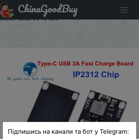
ChinaGoodBuy
Акція на TZT Type-C USB Input High Current 3A Polymer
Ternary Lithium Battery Quick Fast Charging Board IP2312
CC/CV Mode 5V To 4.2V
×
Підпишись на канали та бот у Telegram: