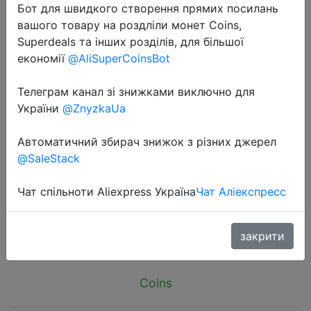
Бот для швидкого створення прямих посилань
вашого товару на роздліли монет Coins,
Superdeals та інших розділів, для більшої
економії
@AliSuperCoinsBot
Телеграм канал зі знижками виключно для
2024-08-26
України
@ZnyzkaUa
Toocki GaN Charger 67W PD USB
Type C Fast Charging Quick Charge
Автоматичний збирач знижок з різних джерел
3.0 PD3.0 Phone Chager for iPhone
@SaleStack
15 14 13 12 Samsung S24 S23
Чат спільноти Aliexpress Україна
Чат Аліекспресс
$5.72
закрити
Coins