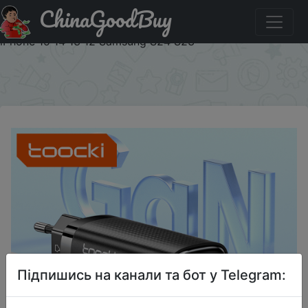
ChinaGoodBuy
Придбати Toocki GaN Charger 67W PD USB Type C Fast
Charging Quick Charge 3.0 PD3.0 Phone Chager for
iPhone 15 14 13 12 Samsung S24 S23
×
Підпишись на канали та бот у Telegram: