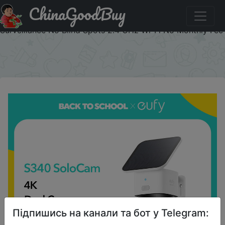
ChinaGoodBuy
Промокод на знижку RY8BX8 eufy SoloCam S340 Solar
Security Camera Wireless Outdoor Camera 360°
Surveillance No Blind Spots 2.4 GHz Wi-Fi No Monthly Fee
×
Підпишись на канали та бот у Telegram: