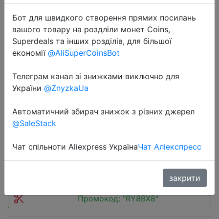
Бот для швидкого створення прямих посилань
вашого товару на роздліли монет Coins,
Superdeals та інших розділів, для більшої
економії
@AliSuperCoinsBot
2024-08-21
Телеграм канал зі знижками виключно для
eufy SoloCam S340 Solar Security
України
@ZnyzkaUa
Camera Wireless Outdoor Camera
360° Surveillance No Blind Spots
Автоматичний збирач знижок з різних джерел
2.4 GHz Wi-Fi No Monthly Fee
@SaleStack
Чат спільноти Aliexpress Україна
Чат Аліекспресс
$78.51
закрити
Промокод:
"RY8BX8"