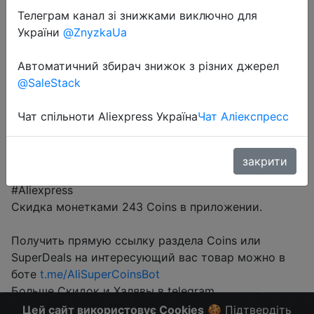
$0.81
Телеграм канал зі знижками виключно для
України
@ZnyzkaUa
Sale
Автоматичний збирач знижок з різних джерел
@SaleStack
Чат спільноти Aliexpress Україна
Чат Аліекспресс
Перейти до магазину
закрити
#Aliexpress
Скидка монетками 243 Coins в приложении.
Получить прямую ссылку раздела Coins или
SuperDeals на интересующий вас товар можно в
боте
t.me/AliSuperCoinsBot
Больше Скидок и Халявы в telegram
t.me/%2B8jHVizJO6XY3M2Qy
Цей сайт використовує Cookies
🍪 Підтвердіть