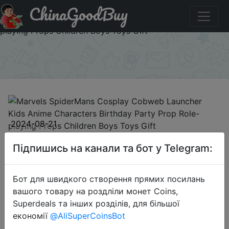
ChinaGoodBuy
Придбати по акціи Marvels SpiderMans Cosplay Cobweb
Launcher Kids Anime Characters Birthday Party Prop Role-
playing Props Children Boys Toys Gift
×
2024-08-21
Marvels SpiderMans Cosplay
Підпишись на канали та бот у Telegram:
Cobweb Launcher Kids Anime
Characters Birthday Party Prop
Бот для швидкого створення прямих посилань
Role-playing Props Children Boys
вашого товару на роздліли монет Coins,
Toys Gift
Superdeals та інших розділів, для більшої
економії
@AliSuperCoinsBot