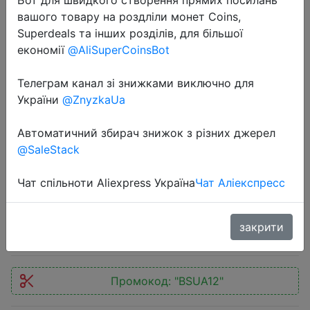
вашого товару на роздліли монет Coins,
Superdeals та інших розділів, для більшої
економії
@AliSuperCoinsBot
Телеграм канал зі знижками виключно для
2024-08-20
України
@ZnyzkaUa
Global Version Xiaomi Redmi Note
13 Smartphone Snapdragon® 685
Автоматичний збирач знижок з різних джерел
@SaleStack
108MP camera 120Hz AMOLED
display 33W charging
Чат спільноти Aliexpress Україна
Чат Аліекспресс
$104.72
закрити
Промокод:
"BSUA12"