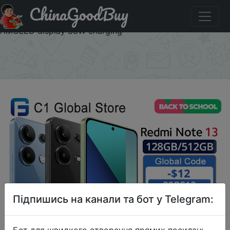
ChinaGoodBuy
Код на знижку BSUA12 Global Version Xiaomi Redmi Note
13 Smartphone Snapdragon® 685 108MP camera 120Hz
AMOLED display 33W charging
×
Підпишись на канали та бот у Telegram:
Бот для швидкого створення прямих посилань