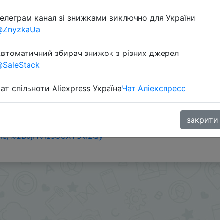
елеграм канал зі знижками виключно для України
@ZnyzkaUa
втоматичний збирач знижок з різних джерел
SaleStack
ат спільноти Aliexpress Україна
Чат Аліекспресс
ении.
закрити
s или SuperDeals на интересующий вас товар можно в
.me/%2B8jHVizJO6XY3M2Qy