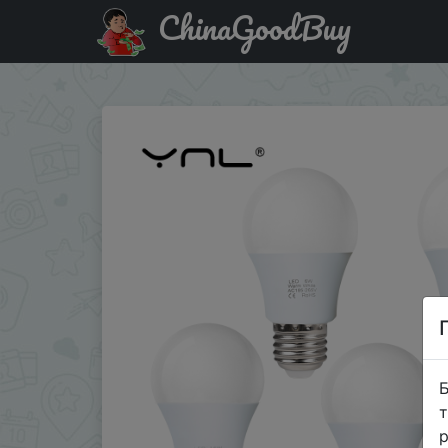
ChinaGoodBuy
Придбати по акціи 4pcs/lot E27 LED Bulb Lamps AC 22
Б
т
р