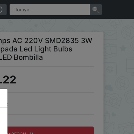
lbs Living Room Home Indoor LED Bombilla
×
Lamps AC 220V SMD2835 3W
ada Led Light Bulbs
LED Bombilla
.22
ale
до магазину