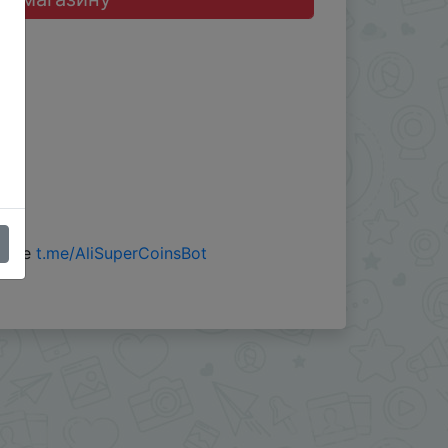
 боте
t.me/AliSuperCoinsBot