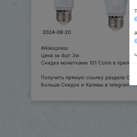
Т
2024-08-20
А
@
#Aliexpress
Ч
Цена за 4шт 3w
Скидка монетками 101 Coins в прилож
Получить прямую ссылку раздела Coin
Больше Скидок и Халявы в telegram
t