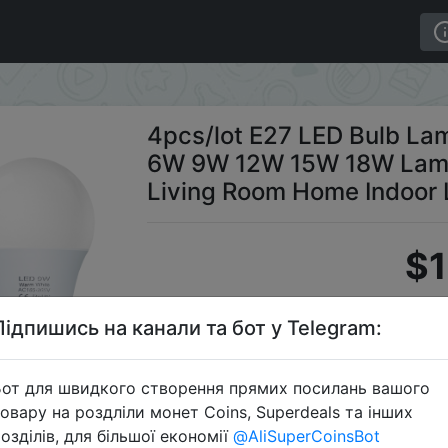
0V SMD2835 3W 6W 9W 12W 15W 18W Lampada Led Light Bu
4pcs/lot E27 LED Bulb 
6W 9W 12W 15W 18W Lamp
Living Room Home Indoor 
$1
Підпишись на канали та бот у Telegram:
S
от для швидкого створення прямих посилань вашого
овару на роздліли монет Coins, Superdeals та інших
озділів, для більшої економії
@AliSuperCoinsBot
Перейти 