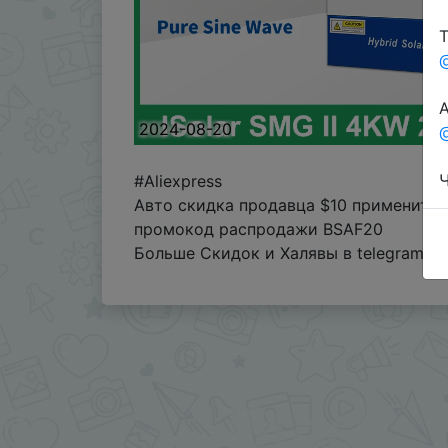
Т
А
2024-08-20
@
Ч
#Aliexpress
Авто скидка продавца $10 применитс
промокод распродажи BSAF20
Больше Скидок и Халявы в telegram
t