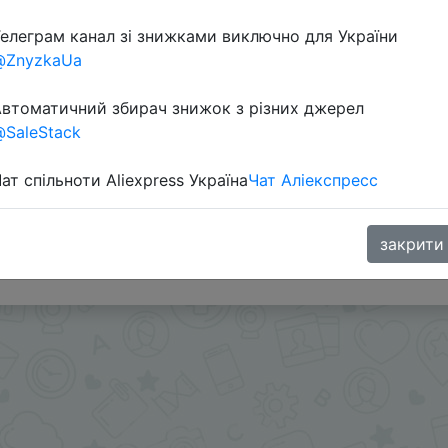
Перейти 
елеграм канал зі знижками виключно для України
@ZnyzkaUa
втоматичний збирач знижок з різних джерел
SaleStack
ат спільноти Aliexpress Україна
Чат Аліекспресс
я в корзине + купон продавца $9.87 (промокод IL02
закрити
.me/%2B8jHVizJO6XY3M2Qy