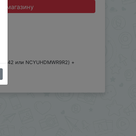
до магазину
ON6EOJ42 или NCYUHDMWR9R2) +