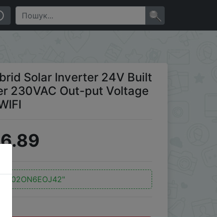
ller 230VAC Out-put Voltage Max PV 500VDC Support
×
d Solar Inverter 24V Built
er 230VAC Out-put Voltage
WIFI
6.89
:
"IL02ON6EOJ42"