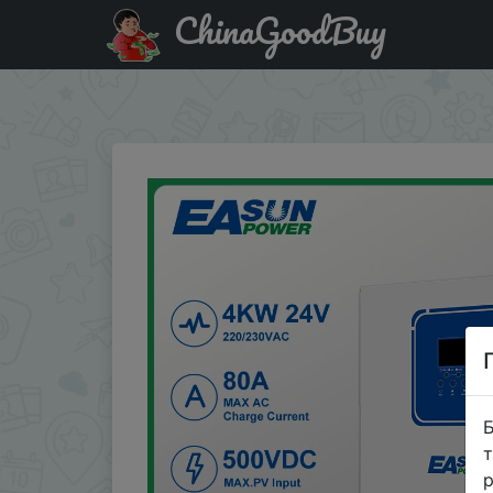
ChinaGoodBuy
Придбати по знижці IL02ON6EOJ42 Easun 4200VA 3500W H
WIFI
Б
т
р