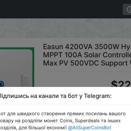
ybrid Solar Inverter 24V Built MPPT 100A Solar Contro
Easun 4200VA 3500W Hybri
MPPT 100A Solar Controll
Max PV 500VDC Support 
$22
Підпишись на канали та бот у Telegram:
Промокод
от для швидкого створення прямих посилань вашого
овару на роздліли монет Coins, Superdeals та інших
озділів, для більшої економії
@AliSuperCoinsBot