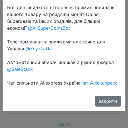
Бот для швидкого створення прямих посилань
вашого товару на роздліли монет Coins,
Superdeals та інших розділів, для більшої
економії
@AliSuperCoinsBot
2024-08-20
Телеграм канал зі знижками виключно для
2024 New TWS Wireless Earphone
України
@ZnyzkaUa
5.3 bluetooth Headphone Low
Автоматичний збирач знижок з різних джерел
Latency Earbud Esport Gaming
@SaleStack
Headset Gamer with Mic For xiaomi
iphone
Чат спільноти Aliexpress Україна
Чат Аліекспресс
$1.83
закрити
Coins