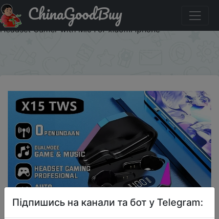
ChinaGoodBuy
Придбати 2024 New TWS Wireless Earphone 5.3
bluetooth Headphone Low Latency Earbud Esport Gaming
Headset Gamer with Mic For xiaomi iphone
×
Підпишись на канали та бот у Telegram: