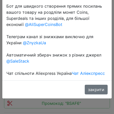
Бот для швидкого створення прямих посилань
вашого товару на роздліли монет Coins,
Superdeals та інших розділів, для більшої
економії
@AliSuperCoinsBot
2024-08-19
Телеграм канал зі знижками виключно для
EASUN POWER 60A MPPT Solar
України
@ZnyzkaUa
Charge and Discharge Controller
Автоматичний збирач знижок з різних джерел
12V 24V 36V 48VAuto for Max PV
@SaleStack
190VDC Lead Acid Lithium Battery
Чат спільноти Aliexpress Україна
Чат Аліекспресс
$49.03
закрити
Промокод:
"BSAF6"