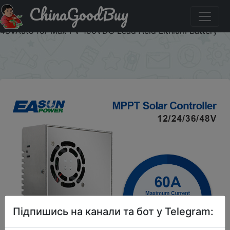
ChinaGoodBuy
Придбати по знижці BSAF6 EASUN POWER 60A MPPT
Solar Charge and Discharge Controller 12V 24V 36V
48VAuto for Max PV 190VDC Lead Acid Lithium Battery
×
Підпишись на канали та бот у Telegram: