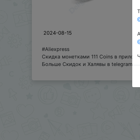
Т
2024-08-15
А
@
#Aliexpress
Ч
Скидка монетками 111 Coins в прилож
Больше Скидок и Халявы в telegram
t