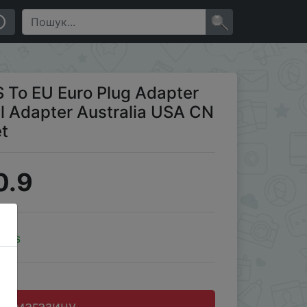
o EU Electric Socket Outlet
×
 To EU Euro Plug Adapter
l Adapter Australia USA CN
et
0.9
oins
до магазину