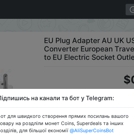
er Converter European Travel Adapter Australia USA CN t
EU Plug Adapter AU UK US
Converter European Trave
to EU Electric Socket Outl
$
Підпишись на канали та бот у Telegram:
C
от для швидкого створення прямих посилань вашого
овару на роздліли монет Coins, Superdeals та інших
озділів, для більшої економії
@AliSuperCoinsBot
Перейти 