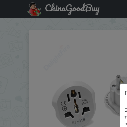
ChinaGoodBuy
Акція на EU Plug Adapter AU UK US To EU Euro Plug Adapt
Б
т
р