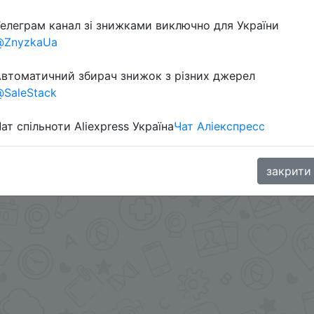
елеграм канал зі знижками виключно для України
@ZnyzkaUa
втоматичний збирач знижок з різних джерел
SaleStack
ат спільноти Aliexpress Україна
Чат Аліекспресс
ении.
.me/%2B8jHVizJO6XY3M2Qy
закрити