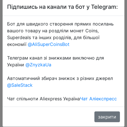
Підпишись на канали та бот у Telegram:
Бот для швидкого створення прямих посилань
вашого товару на роздліли монет Coins,
Superdeals та інших розділів, для більшої
економії
@AliSuperCoinsBot
2024-08-13
VOLTME GaN 45W USB C Charger
Телеграм канал зі знижками виключно для
Type C Wall Charger PD Super Fast
України
@ZnyzkaUa
Charging For Samsung Galaxy S23
Ultra Quick Charge For iPhone 15
Автоматичний збирач знижок з різних джерел
@SaleStack
$7.54
Чат спільноти Aliexpress Україна
Чат Аліекспресс
закрити
Промокод:
"VOLTME0801"