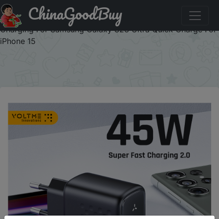
ChinaGoodBuy
Придбати по знижці VOLTME0801 VOLTME GaN 45W
USB C Charger Type C Wall Charger PD Super Fast
Charging For Samsung Galaxy S23 Ultra Quick Charge For
iPhone 15
×