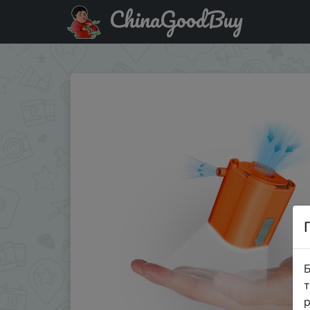
ChinaGoodBuy
Купити на розпродажі Aerogogo GIGA PUMP TINY: 3-in-1 Mi
Б
т
р