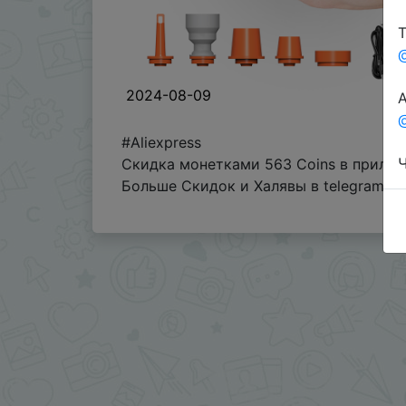
Т
2024-08-09
А
@
#Aliexpress
Ч
Скидка монетками 563 Coins в прилож
Больше Скидок и Халявы в telegram
t