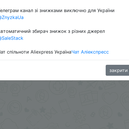
елеграм канал зі знижками виключно для України
@ZnyzkaUa
втоматичний збирач знижок з різних джерел
SaleStack
ат спільноти Aliexpress Україна
Чат Аліекспресс
ении.
.me/%2B8jHVizJO6XY3M2Qy
закрити