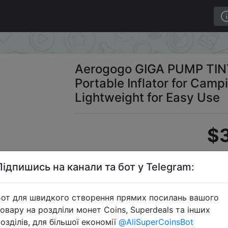
ni Pump Portable Inflator for Camping Sleeping Pad Matt
Aerogogo GIGA PUMP TINY
Portable Inflator for Cam
Lightweight for Easy Use
$3
Підпишись на канали та бот у Telegram:
C
от для швидкого створення прямих посилань вашого
овару на роздліли монет Coins, Superdeals та інших
озділів, для більшої економії
@AliSuperCoinsBot
Перейти 