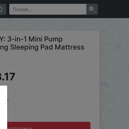
ress Lightweight for Easy Use
×
: 3-in-1 Mini Pump
ping Sleeping Pad Mattress
.17
oins
до магазину