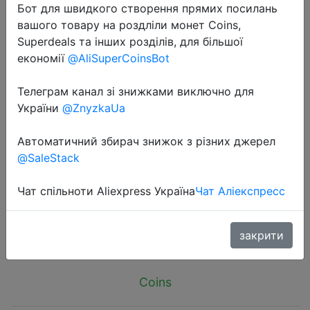
Бот для швидкого створення прямих посилань
вашого товару на роздліли монет Coins,
Superdeals та інших розділів, для більшої
економії
@AliSuperCoinsBot
Телеграм канал зі знижками виключно для
2024-08-09
України
@ZnyzkaUa
AISHG Portable Folding Hair band
Women Morandi Color Non-Slip
Автоматичний збирач знижок з різних джерел
Headband Korean Face Wash
@SaleStack
Hairband Girls Hair Accessories
Чат спільноти Aliexpress Україна
Чат Аліекспресс
$0.59
закрити
Coins