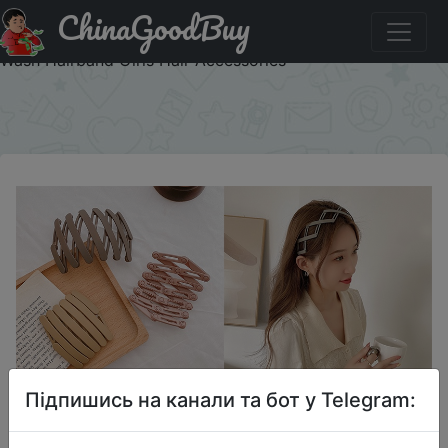
ChinaGoodBuy
Придбати по знижці AISHG Portable Folding Hair band
Women Morandi Color Non-Slip Headband Korean Face
Wash Hairband Girls Hair Accessories
×
Підпишись на канали та бот у Telegram: