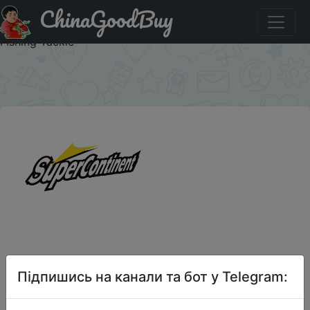
ChinaGoodBuy
Придбати 2018 Supercontinent Fishing Soft Worm Lures
Ice Fishing Bait Soft Polaris Sinking Lure Pesca Cheap
Fishing Tackle
×
Підпишись на канали та бот у Telegram: