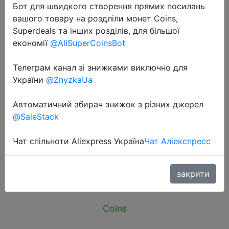
Бот для швидкого створення прямих посилань
вашого товару на роздліли монет Coins,
Superdeals та інших розділів, для більшої
економії
@AliSuperCoinsBot
Телеграм канал зі знижками виключно для
2024-08-09
України
@ZnyzkaUa
2018 Supercontinent Fishing Soft
Worm Lures Ice Fishing Bait Soft
Автоматичний збирач знижок з різних джерел
Polaris Sinking Lure Pesca Cheap
@SaleStack
Fishing Tackle
Чат спільноти Aliexpress Україна
Чат Аліекспресс
$1.96
закрити
Coins