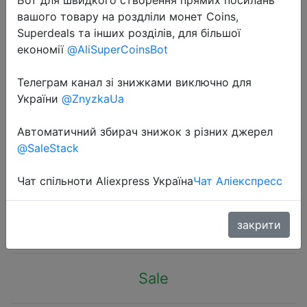
вашого товару на роздліли монет Coins,
Superdeals та інших розділів, для більшої
економії
@AliSuperCoinsBot
Телеграм канал зі знижками виключно для
2024-08-09
України
@ZnyzkaUa
LiitoKala Lii-500 Lii-PD4 Lii-PD2 Lii-
S2 Lii-S4 Lii-402 Lii-M4 Lii-M4S
Автоматичний збирач знижок з різних джерел
@SaleStack
Battery Charger 18650 26650
21700 Lithium NiMH Battery
Чат спільноти Aliexpress Україна
Чат Аліекспресс
$9.08
закрити
Sale