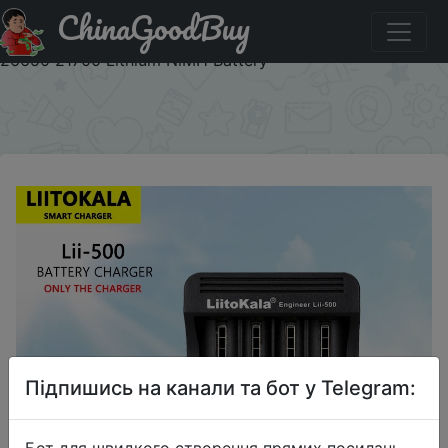
ChinaGoodBuy
Купити на розпродажі LiitoKala Lii-500 Lii-PD4 Lii-PD2
Lii-S2 Lii-S4 Lii-402 Lii-M4 Lii-M4S Battery Charger 18650
26650 21700 Lithium NiMH Battery
×
Підпишись на канали та бот у Telegram:
Бот для швидкого створення прямих посилань