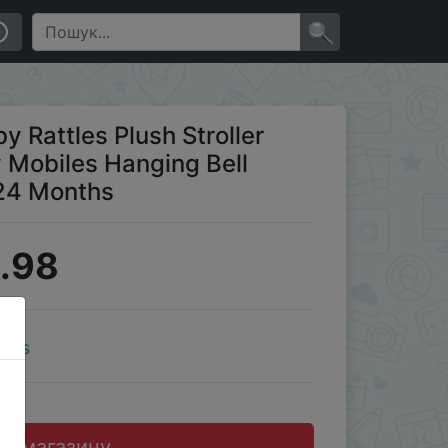
tional Baby Toys 0-24 Months
×
 Rattles Plush Stroller
 Mobiles Hanging Bell
-24 Months
.98
oins
до магазину