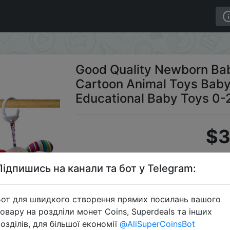
ler Cartoon Animal Toys Baby Mobiles Hanging Bell Educa
Good Quality Newborn Baby
Cartoon Animal Toys Baby
Educational Baby Toys 0
$3
Підпишись на канали та бот у Telegram:
C
от для швидкого створення прямих посилань вашого
овару на роздліли монет Coins, Superdeals та інших
озділів, для більшої економії
@AliSuperCoinsBot
Перейти 