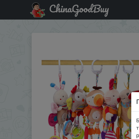
ChinaGoodBuy
Знижка на Good Quality Newborn Baby Rattles Plush Strol
Б
т
р