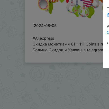
Т
2024-08-05
А
@
#Aliexpress
Ч
Скидка монетками 81 - 111 Coins в пр
Больше Скидок и Халявы в telegram
t