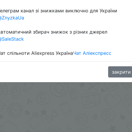
елеграм канал зі знижками виключно для України
@ZnyzkaUa
втоматичний збирач знижок з різних джерел
SaleStack
ат спільноти Aliexpress Україна
Чат Аліекспресс
иложении.
.me/%2B8jHVizJO6XY3M2Qy
закрити