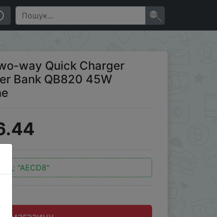
20 45W Output For Laptop Or Phone
×
wo-way Quick Charger
wer Bank QB820 45W
ne
6.44
код:
"AECD8"
до магазину