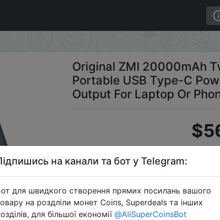
way Quick Charger Portable USB Type-C Power Bank QB8
Original ZMI 20000mAh T
Portable USB Type-C Po
Output For Laptop Or Pho
$5
Підпишись на канали та бот у Telegram:
Промо
от для швидкого створення прямих посилань вашого
овару на роздліли монет Coins, Superdeals та інших
озділів, для більшої економії
@AliSuperCoinsBot
Перейти 