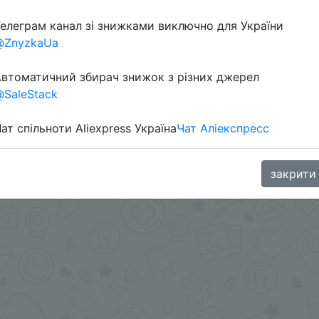
елеграм канал зі знижками виключно для України
@ZnyzkaUa
втоматичний збирач знижок з різних джерел
SaleStack
ат спільноти Aliexpress Україна
Чат Аліекспресс
 монетками 746 Coins в приложении.
.me/%2B8jHVizJO6XY3M2Qy
закрити