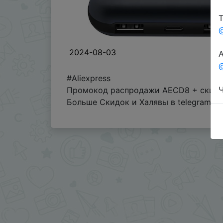
Т
2024-08-03
А
@
#Aliexpress
Ч
Промокод распродажи AECD8 + скидка
Больше Скидок и Халявы в telegram
t