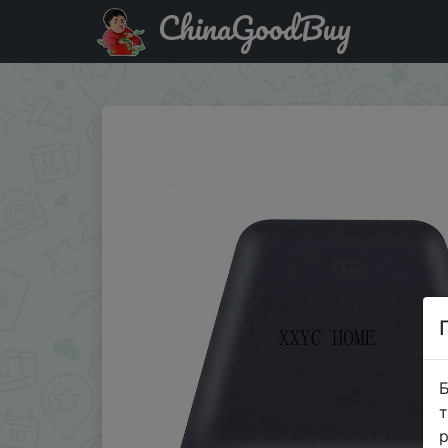
ChinaGoodBuy
Промокод на знижку AECD8 Original ZMI 20000mAh Two-
Б
т
р