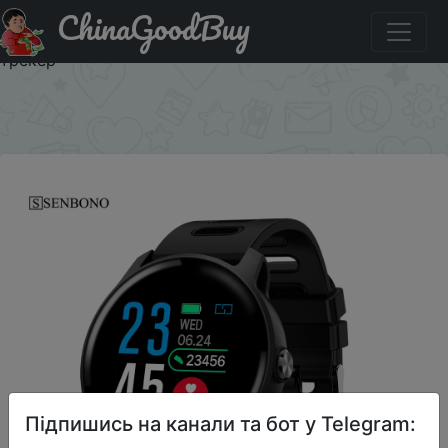
ChinaGoodBuy
Паридбати з промокодом $10/10 SENBONO Для мужчин
Смарт-часы S08 IP68 Водонепроницаемый Фитнес
трекер
×
Підпишись на канали та бот у Telegram: