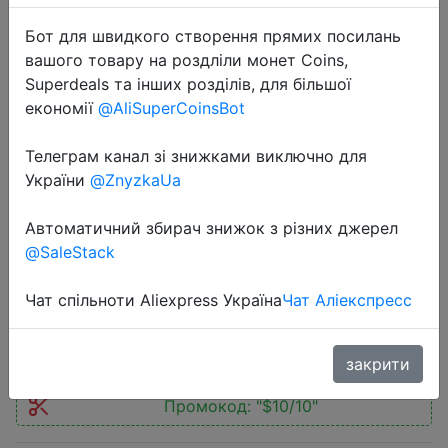
Бот для швидкого створення прямих посилань
вашого товару на роздліли монет Coins,
Superdeals та інших розділів, для більшої
економії
@AliSuperCoinsBot
2019-05-01
Телеграм канал зі знижками виключно для
SENBONO Для мужчин Смарт-
України
@ZnyzkaUa
часы S08 IP68
Водонепроницаемый Фитнес
Автоматичний збирач знижок з різних джерел
трекер
@SaleStack
Чат спільноти Aliexpress Україна
Чат Аліекспресс
$10.43
закрити
Промокод:
"$10/10"