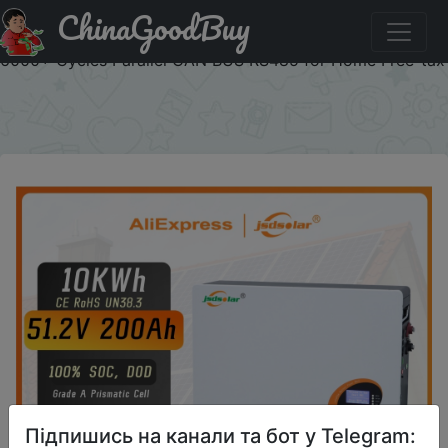
ChinaGoodBuy
Паридбати з промокодом GDUA50 Pre-sale jsdsolar 48V
200Ah LiFePO4 Battery 10KWh Power Wall 200A BMS
6000+ Cycles Parallel CAN BUS RS485 for Home Free-tax
×
Підпишись на канали та бот у Telegram: