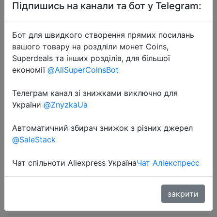
Підпишись на канали та бот у Telegram:
Бот для швидкого створення прямих посилань
вашого товару на роздліли монет Coins,
Superdeals та інших розділів, для більшої
2024-07-25
економії
@AliSuperCoinsBot
8 in 1 5.5X 2.1 MM DC power jack
female plug adapter Connectors to
Телеграм канал зі знижками виключно для
України
@ZnyzkaUa
6.3 6.0 5.5 4.8 4.0 3.5 2.5 2.1 1.7 1.35
Male Tips adaptor B4
Автоматичний збирач знижок з різних джерел
@SaleStack
$0.95
Чат спільноти Aliexpress Україна
Чат Аліекспресс
закрити
Sale