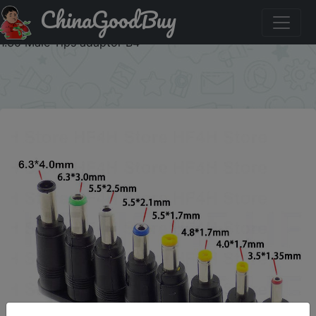
ChinaGoodBuy
Знижка на 8 in 1 5.5X 2.1 MM DC power jack female plug
adapter Connectors to 6.3 6.0 5.5 4.8 4.0 3.5 2.5 2.1 1.7
1.35 Male Tips adaptor B4
×