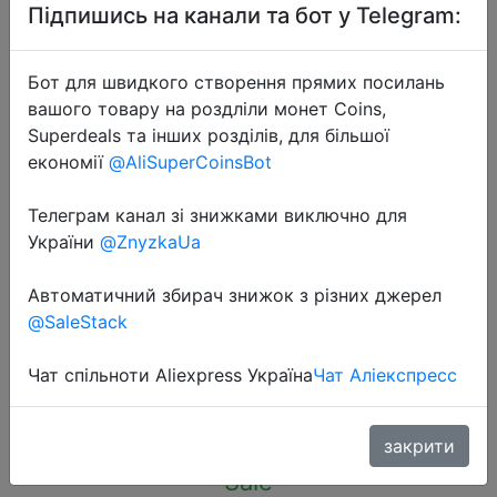
Підпишись на канали та бот у Telegram:
Бот для швидкого створення прямих посилань
вашого товару на роздліли монет Coins,
Superdeals та інших розділів, для більшої
2024-07-25
економії
@AliSuperCoinsBot
HOCO 30W Dual-port Charger
Quick Charge 4.0 3.0 Type C PD
Телеграм канал зі знижками виключно для
України
@ZnyzkaUa
USB C Charger For iPhone 15 Pro
Max Xiaomi Huawei Samsung Fast
Автоматичний збирач знижок з різних джерел
Adapter
@SaleStack
Чат спільноти Aliexpress Україна
Чат Аліекспресс
$1.3
закрити
Sale