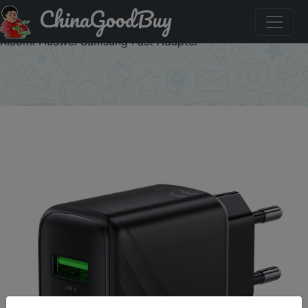
ChinaGoodBuy
Знижка на HOCO 30W Dual-port Charger Quick Charge
4.0 3.0 Type C PD USB C Charger For iPhone 15 Pro Max
Xiaomi Huawei Samsung Fast Adapter
×