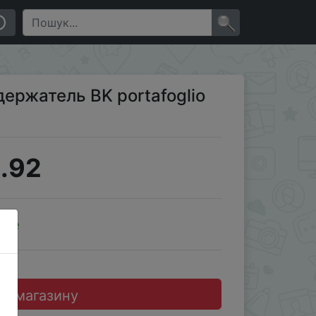
×
ержатель BK portafoglio
.92
ale
до магазину