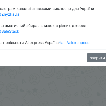
елеграм канал зі знижками виключно для України
@ZnyzkaUa
втоматичний збирач знижок з різних джерел
SaleStack
ат спільноти Aliexpress Україна
Чат Аліекспресс
aGoodBuy
закрити