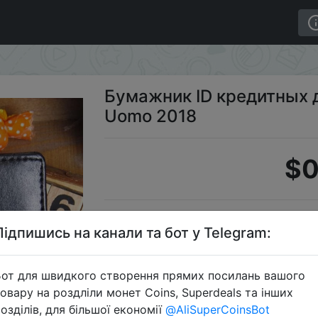
ь BK portafoglio Uomo 2018
Бумажник ID кредитных д
Uomo 2018
$0
S
Підпишись на канали та бот у Telegram:
от для швидкого створення прямих посилань вашого
овару на роздліли монет Coins, Superdeals та інших
Перейти 
озділів, для більшої економії
@AliSuperCoinsBot