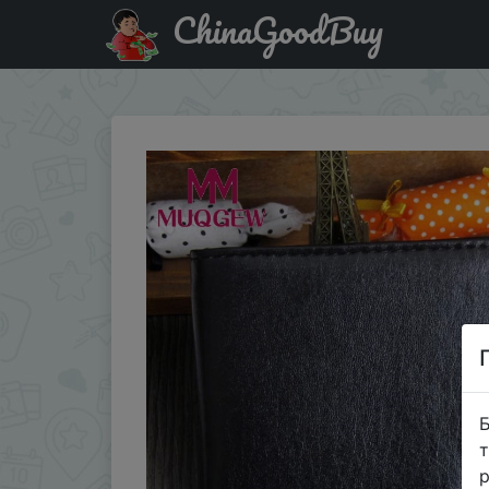
ChinaGoodBuy
Купити на розпродажі Бумажник ID кредитных держател
Б
т
р