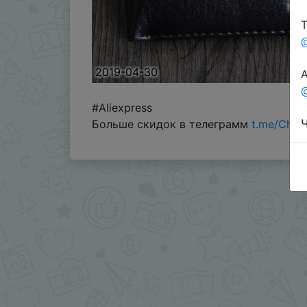
Т
2019-04-30
А
@
#Aliexpress
Ч
Больше скидок в телеграмм
t.me/Chin