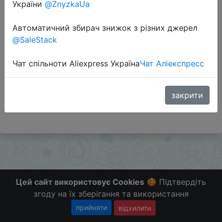
України
@ZnyzkaUa
Автоматичний збирач знижок з різних джерел
Перейти до магазину
@SaleStack
Чат спільноти Aliexpress Україна
Чат Аліекспресс
Додаткова інформація відсутня.
Слідкуйте за знижками на мобільному, в телеграм
каналі:
закрити
ZnyzhkaUA
Цей сайт використовує Cookies
🍪 Підтвердіть
згоду на їх зберігання та використання
прийняти
відхилити