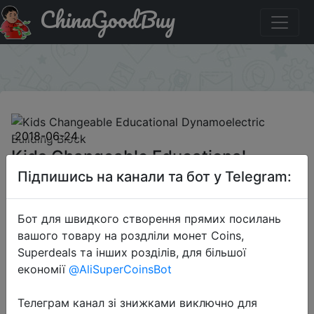
ChinaGoodBuy
Придбати по знижці Kids Changeable Educational
Dynamoelectric Building Block
×
2018-06-24
Kids Changeable Educational
Dynamoelectric Building Block
Підпишись на канали та бот у Telegram:
Бот для швидкого створення прямих посилань
$8.19
вашого товару на роздліли монет Coins,
Superdeals та інших розділів, для більшої
економії
@AliSuperCoinsBot
Email Price
Телеграм канал зі знижками виключно для