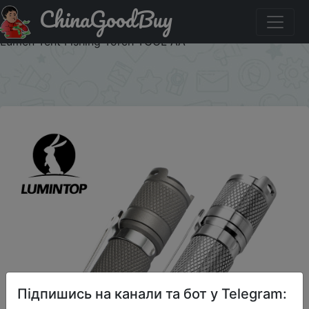
ChinaGoodBuy
Знижка на EDC Outdoor Lantern Titanium Camping LED
Flashlight Rechargeable Lamp Self Defense lighting 900
Lumen Tent Fishing Torch TOOL AA
×
Підпишись на канали та бот у Telegram: