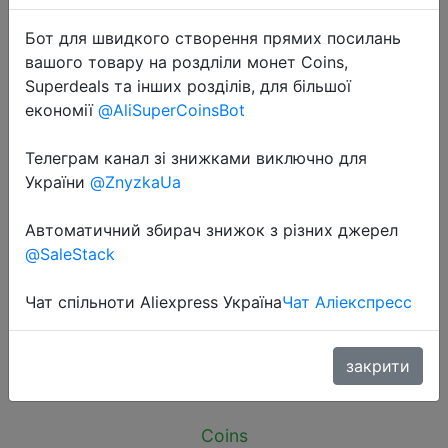
Бот для швидкого створення прямих посилань
вашого товару на роздліли монет Coins,
Superdeals та інших розділів, для більшої
економії
@AliSuperCoinsBot
2024-07-18
Телеграм канал зі знижками виключно для
EDC Outdoor Lantern Titanium
України
@ZnyzkaUa
Camping LED Flashlight
Rechargeable Lamp Self Defense
Автоматичний збирач знижок з різних джерел
lighting 900 Lumen Tent Fishing
@SaleStack
Torch TOOL AA
Чат спільноти Aliexpress Україна
Чат Аліекспресс
$24.65
закрити
Coins