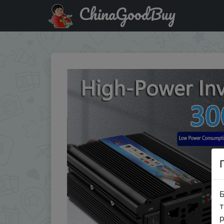
ChinaGoodBuy
Придбати по знижці Pure Sine Wave Inverter 12v/24v to 2
Б
т
р