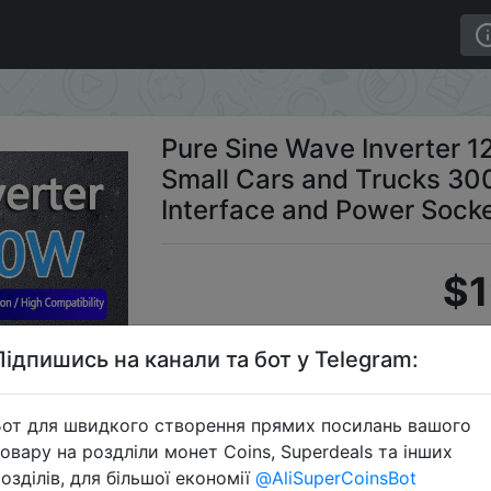
20v Suitable for Small Cars and Trucks 300W High Power 
Pure Sine Wave Inverter 1
Small Cars and Trucks 3
Interface and Power Sock
$1
Підпишись на канали та бот у Telegram:
C
от для швидкого створення прямих посилань вашого
овару на роздліли монет Coins, Superdeals та інших
озділів, для більшої економії
@AliSuperCoinsBot
Перейти 