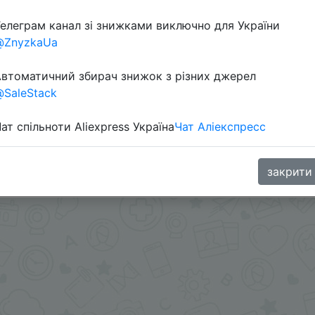
елеграм канал зі знижками виключно для України
@ZnyzkaUa
втоматичний збирач знижок з різних джерел
SaleStack
ат спільноти Aliexpress Україна
Чат Аліекспресс
35 Coins) в приложении.
енной скидкой монетками.
.me/%2B8jHVizJO6XY3M2Qy
закрити