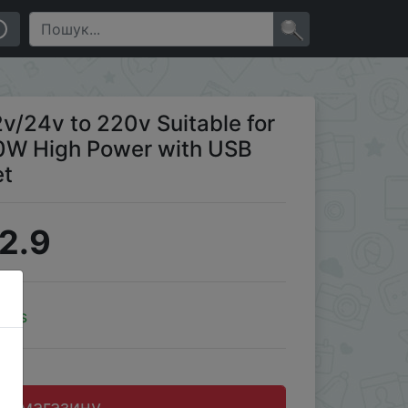
with USB Interface and Power Socket
×
2v/24v to 220v Suitable for
00W High Power with USB
et
2.9
oins
до магазину