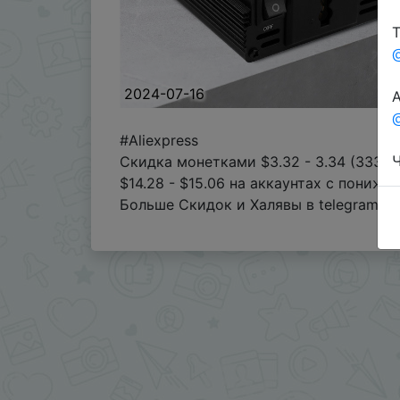
Т
2024-07-16
А
@
#Aliexpress
Ч
Скидка монетками $3.32 - 3.34 (333-3
$14.28 - $15.06 на аккаунтах с пониж
Больше Скидок и Халявы в telegram
t