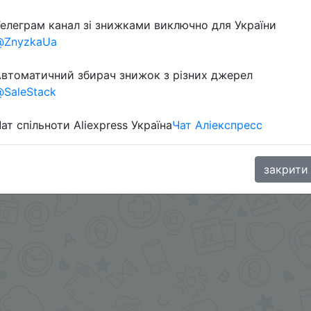
елеграм канал зі знижками виключно для України
@ZnyzkaUa
втоматичний збирач знижок з різних джерел
SaleStack
ат спільноти Aliexpress Україна
Чат Аліекспресс
aGoodBuy
закрити