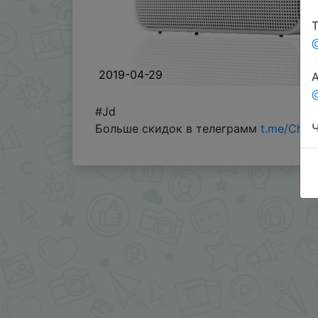
Т
2019-04-29
А
@
#Jd
Ч
Больше скидок в телеграмм
t.me/Chin