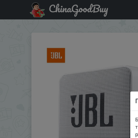
ChinaGoodBuy
Знижка на JBL GO2 II поколения Беспроводной Blueto
Б
т
р