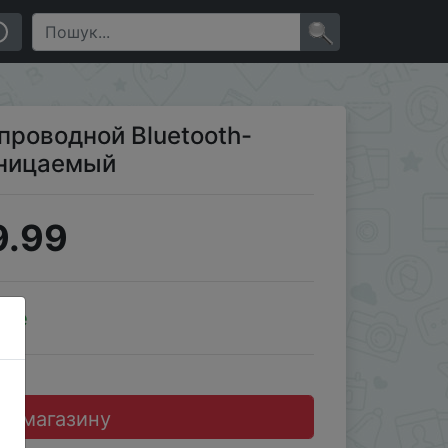
×
спроводной Bluetooth-
оницаемый
9.99
ale
до магазину