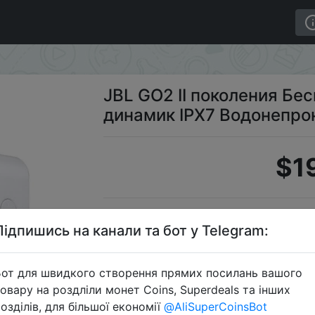
oth-динамик IPX7 Водонепроницаемый
JBL GO2 II поколения Бе
динамик IPX7 Водонепр
$1
S
Підпишись на канали та бот у Telegram:
от для швидкого створення прямих посилань вашого
овару на роздліли монет Coins, Superdeals та інших
Перейти 
озділів, для більшої економії
@AliSuperCoinsBot