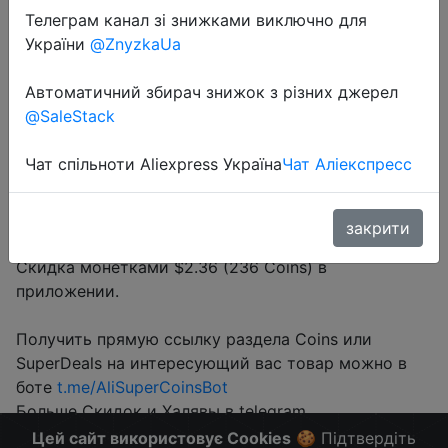
Телеграм канал зі знижками виключно для
України
@ZnyzkaUa
Sale
Автоматичний збирач знижок з різних джерел
@SaleStack
Перейти до магазину
Чат спільноти Aliexpress Україна
Чат Аліекспресс
закрити
#Aliexpress
Скидка монетками $2.36 (236 Coins) в
приложении.
Получить прямую ссылку раздела Coins или
SuperDeals на интересующий вас товар можно в
боте
t.me/AliSuperCoinsBot
Больше Скидок и Халявы в telegram
t.me/%2B8jHVizJO6XY3M2Qy
Цей сайт використовує Cookies
🍪 Підтвердіть