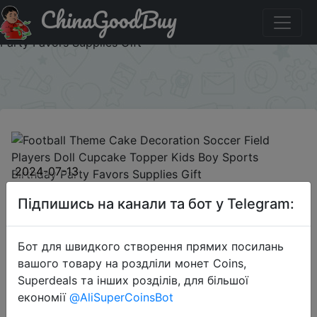
ChinaGoodBuy
Акція на Football Theme Cake Decoration Soccer Field
Players Doll Cupcake Topper Kids Boy Sports Birthday
Party Favors Supplies Gift
×
2024-07-13
Football Theme Cake Decoration
Підпишись на канали та бот у Telegram:
Soccer Field Players Doll Cupcake
Topper Kids Boy Sports Birthday
Бот для швидкого створення прямих посилань
Party Favors Supplies Gift
вашого товару на роздліли монет Coins,
Superdeals та інших розділів, для більшої
$0.78
економії
@AliSuperCoinsBot