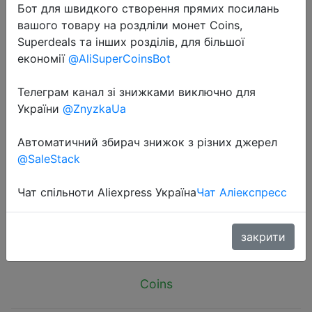
Бот для швидкого створення прямих посилань
вашого товару на роздліли монет Coins,
Superdeals та інших розділів, для більшої
економії
@AliSuperCoinsBot
Телеграм канал зі знижками виключно для
2024-07-08
України
@ZnyzkaUa
2024 Polarized UV400 Sunglasse
Men Dazzle Color Driver Classic
Автоматичний збирач знижок з різних джерел
Retro Brand Designer Light Flexible
@SaleStack
Sun Glass Oculos De Sol
Чат спільноти Aliexpress Україна
Чат Аліекспресс
$0.79
закрити
Coins