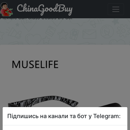
ChinaGoodBuy
Придбати по акціи 2024 Polarized UV400 Sunglasse Men
Dazzle Color Driver Classic Retro Brand Designer Light
Flexible Sun Glass Oculos De Sol
×
Підпишись на канали та бот у Telegram: