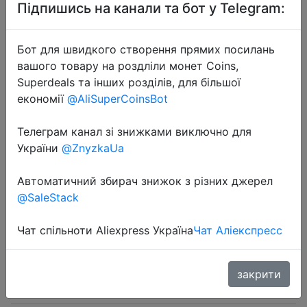
Підпишись на канали та бот у Telegram:
Бот для швидкого створення прямих посилань
вашого товару на роздліли монет Coins,
Superdeals та інших розділів, для більшої
2024-07-07
економії
@AliSuperCoinsBot
Stud Eearrings wanita Women's
Sterling Silver 5A Zircon Earrings
Телеграм канал зі знижками виключно для
України
@ZnyzkaUa
Fashion Layerde Earrings 925
Sterling Silver Fine Cubic Zircon
Автоматичний збирач знижок з різних джерел
@SaleStack
$0.21
Чат спільноти Aliexpress Україна
Чат Аліекспресс
закрити
Sale