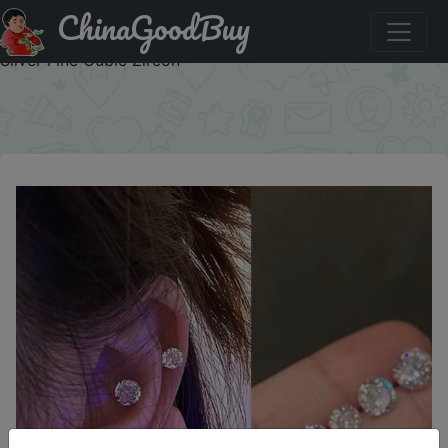
ChinaGoodBuy
Придбати Stud Eearrings wanita Women's Sterling Silver
5A Zircon Earrings Fashion Layerde Earrings 925 Sterling
Silver Fine Cubic Zircon
×