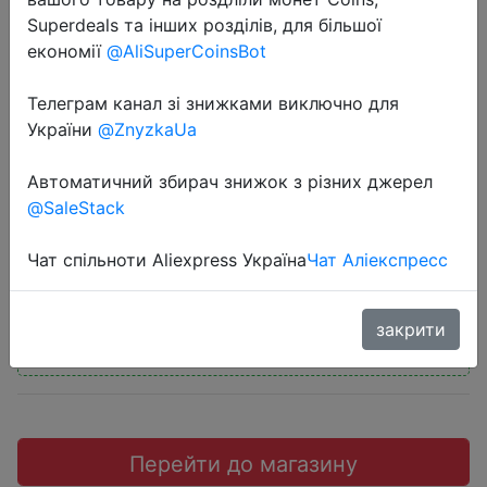
Superdeals та інших розділів, для більшої
економії
@AliSuperCoinsBot
Телеграм канал зі знижками виключно для
2019-04-26
України
@ZnyzkaUa
Dash cam зеркало камера заднего
Автоматичний збирач знижок з різних джерел
вида dual dash cam
@SaleStack
$16.94
Чат спільноти Aliexpress Україна
Чат Аліекспресс
закрити
Промокод:
"$5/5"
Перейти до магазину