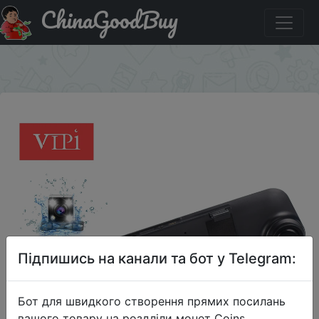
ChinaGoodBuy
Промокод на знижку $5/5 Dash cam зеркало камера
заднего вида dual dash cam
×
Підпишись на канали та бот у Telegram:
Бот для швидкого створення прямих посилань
вашого товару на роздліли монет Coins,