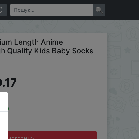
s Four Seasons
×
dium Length Anime
 Quality Kids Baby Socks
.17
oins
до магазину