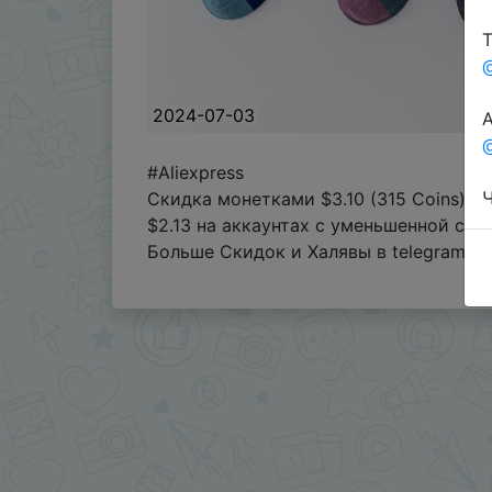
Т
2024-07-03
А
@
#Aliexpress
Ч
Скидка монетками $3.10 (315 Coins) в
$2.13 на аккаунтах с уменьшенной ск
Больше Скидок и Халявы в telegram
t