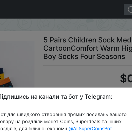
toonComfort Warm High Quality Kids Baby Socks Boy Sock
5 Pairs Children Sock Me
CartoonComfort Warm High
Boy Socks Four Seasons
$0
Підпишись на канали та бот у Telegram:
C
от для швидкого створення прямих посилань вашого
овару на роздліли монет Coins, Superdeals та інших
озділів, для більшої економії
@AliSuperCoinsBot
Перейти 