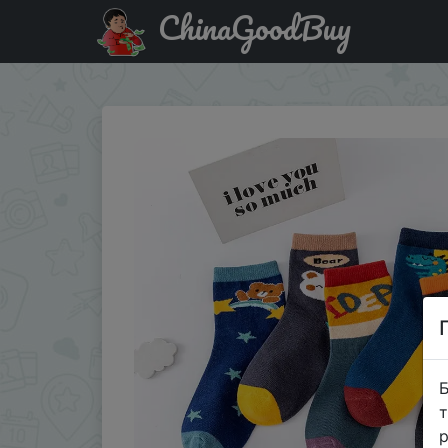
ChinaGoodBuy
Акція на 5 Pairs Children Sock Medium Length Anime Car
Б
т
р