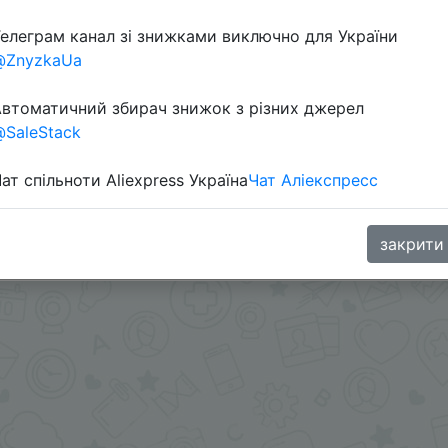
елеграм канал зі знижками виключно для України
@ZnyzkaUa
втоматичний збирач знижок з різних джерел
SaleStack
ат спільноти Aliexpress Україна
Чат Аліекспресс
 приложении.
идкой монетками.
.me/%2B8jHVizJO6XY3M2Qy
закрити