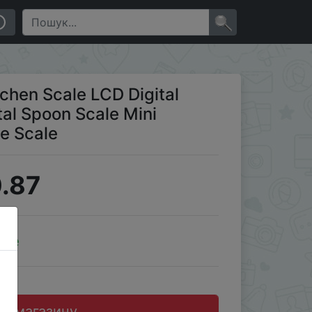
i Kitchen Tool for Milk Coffee Scale
×
chen Scale LCD Digital
tal Spoon Scale Mini
ee Scale
.87
ale
до магазину