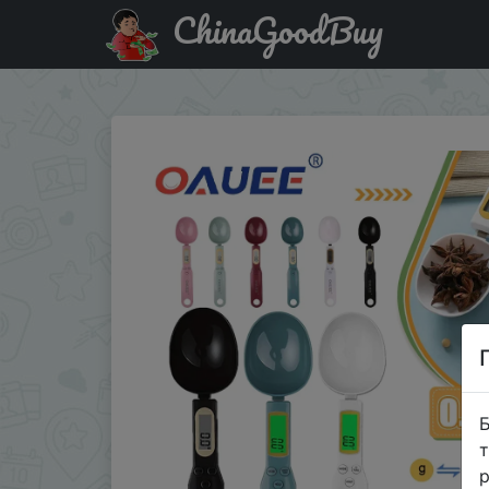
ChinaGoodBuy
Купити на розпродажі Oauee 500g Electronic Kitchen Scale
Б
т
р