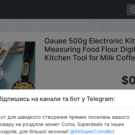
 LCD Digital Measuring Food Flour Digital Spoon Scale Min
Oauee 500g Electronic Kit
Measuring Food Flour Digi
Kitchen Tool for Milk Coff
$0
Підпишись на канали та бот у Telegram:
S
от для швидкого створення прямих посилань вашого
овару на роздліли монет Coins, Superdeals та інших
озділів, для більшої економії
@AliSuperCoinsBot
Перейти 