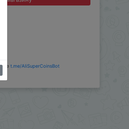
 боте
t.me/AliSuperCoinsBot