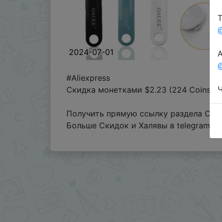
Т
2024-07-01
А
@
#Aliexpress
Ч
Скидка монетками $2.23 (224 Coins) 
Получить прямую ссылку раздела Coin
Больше Скидок и Халявы в telegram
t