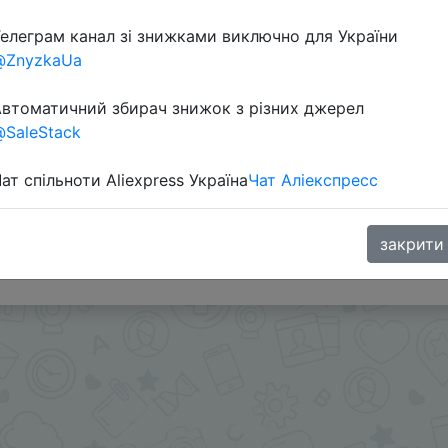
елеграм канал зі знижками виключно для України
@ZnyzkaUa
втоматичний збирач знижок з різних джерел
SaleStack
ат спільноти Aliexpress Україна
Чат Аліекспресс
в приложении.
s или SuperDeals на интересующий вас товар можно в
закрити
.me/%2B8jHVizJO6XY3M2Qy