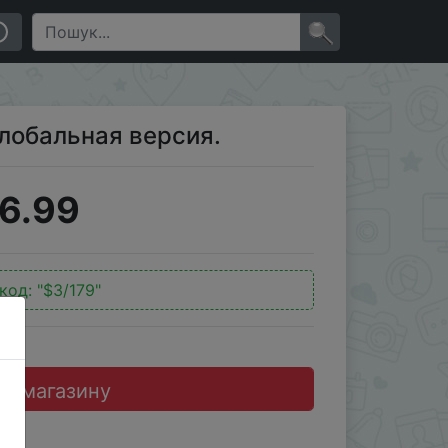
×
лобальная версия.
6.99
код:
"$3/179"
до магазину