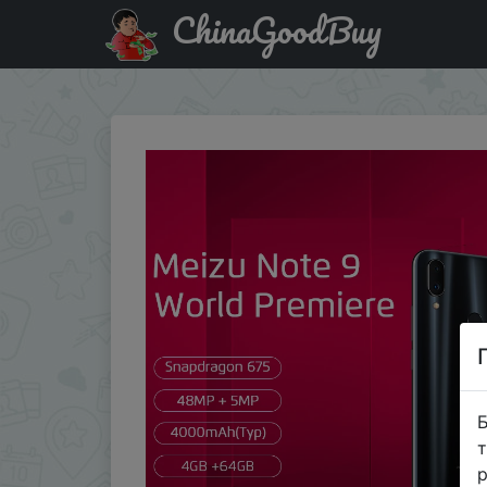
ChinaGoodBuy
Паридбати з промокодом $3/179 Meizu Note 9 4GB 64G
Б
т
р