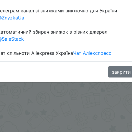
елеграм канал зі знижками виключно для України
@ZnyzkaUa
втоматичний збирач знижок з різних джерел
SaleStack
ат спільноти Aliexpress Україна
Чат Аліекспресс
aGoodBuy
закрити