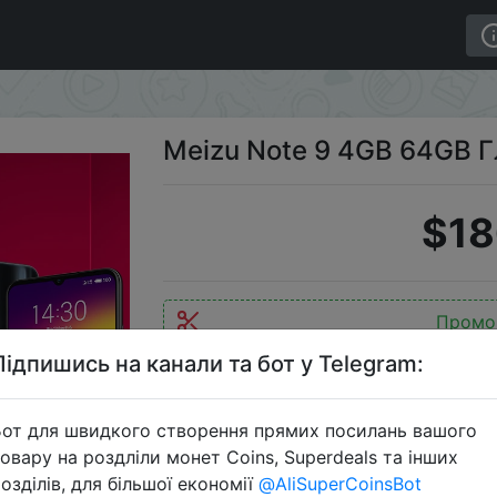
B Глобальная версия.
Meizu Note 9 4GB 64GB Г
$18
Промо
Підпишись на канали та бот у Telegram:
от для швидкого створення прямих посилань вашого
Перейти 
овару на роздліли монет Coins, Superdeals та інших
озділів, для більшої економії
@AliSuperCoinsBot