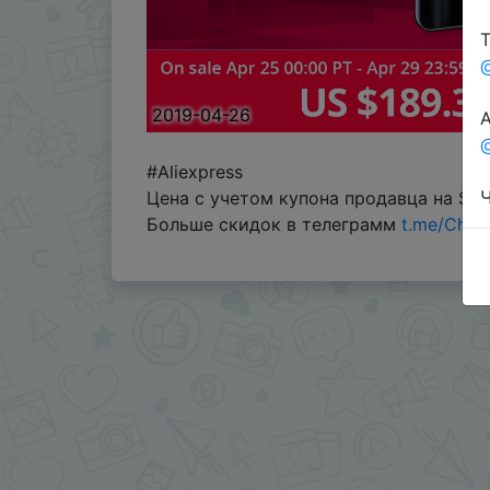
Т
2019-04-26
А
@
#Aliexpress
Ч
Цена с учетом купона продавца на $3
Больше скидок в телеграмм
t.me/Chin