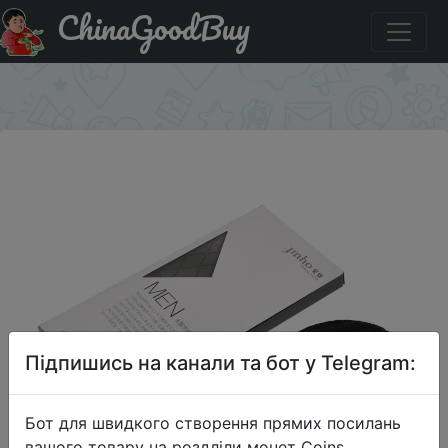
ChinaGoodBuy
Купити на розпродажі JINHOU мужские носки высшего
качества.
×
Підпишись на канали та бот у Telegram:
Бот для швидкого створення прямих посилань
вашого товару на роздліли монет Coins,