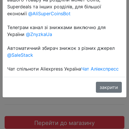
Superdeals та інших розділів, для більшої
економії
@AliSuperCoinsBot
Телеграм канал зі знижками виключно для
2018-06-24
України
@ZnyzkaUa
JINHOU мужские носки высшего
Автоматичний збирач знижок з різних джерел
качества.
@SaleStack
$0.39
Чат спільноти Aliexpress Україна
Чат Аліекспресс
закрити
JD коллекция
Перейти до магазину