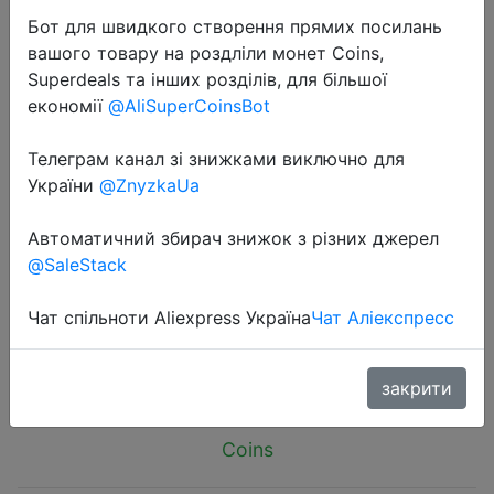
Бот для швидкого створення прямих посилань
вашого товару на роздліли монет Coins,
Superdeals та інших розділів, для більшої
економії
@AliSuperCoinsBot
2024-06-28
Телеграм канал зі знижками виключно для
Fully Automatic Battery Charger 12V
України
@ZnyzkaUa
10A 180W Digital Display Battery
Автоматичний збирач знижок з різних джерел
Charger Pulse Repair For Car
@SaleStack
Motorcycle AGM GEL Wet
Чат спільноти Aliexpress Україна
Чат Аліекспресс
$13.26
закрити
Coins