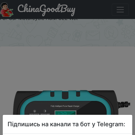
ChinaGoodBuy
Купити на розпродажі Fully Automatic Battery Charger
12V 10A 180W Digital Display Battery Charger Pulse Repair
For Car Motorcycle AGM GEL Wet
×
Підпишись на канали та бот у Telegram: