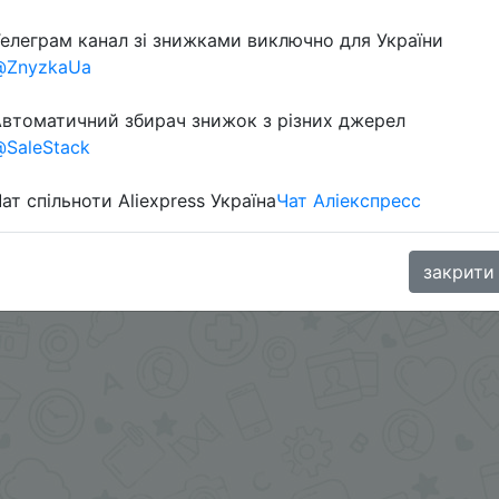
елеграм канал зі знижками виключно для України
@ZnyzkaUa
втоматичний збирач знижок з різних джерел
SaleStack
ат спільноти Aliexpress Україна
Чат Аліекспресс
 приложении.
.me/%2B8jHVizJO6XY3M2Qy
закрити