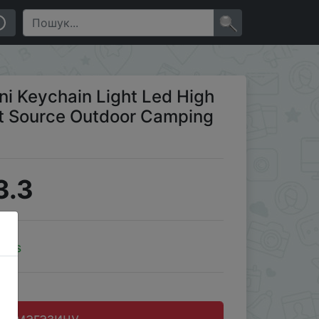
tdoor Camping Fishing Tool Head Lamp
×
ni Keychain Light Led High
ght Source Outdoor Camping
3.3
oins
до магазину