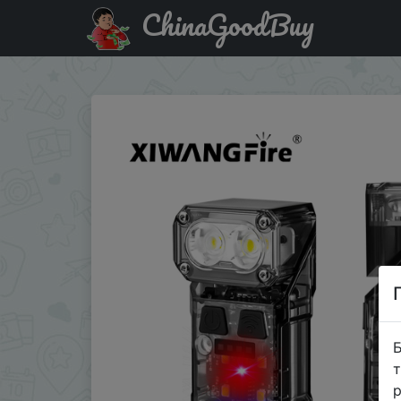
ChinaGoodBuy
Купити на розпродажі Multi-function Portable Mini Keycha
Б
т
р