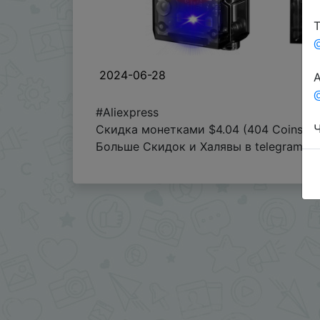
Т
2024-06-28
А
@
#Aliexpress
Ч
Скидка монетками $4.04 (404 Coins) в
Больше Скидок и Халявы в telegram
t